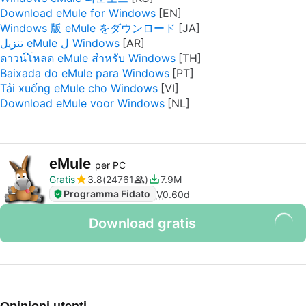
Download eMule for Windows
Windows 版 eMule をダウンロード
تنزيل eMule ل Windows
ดาวน์โหลด eMule สำหรับ Windows
Baixada do eMule para Windows
Tải xuống eMule cho Windows
Download eMule voor Windows
eMule
per PC
Gratis
3.8
24761
7.9M
Programma Fidato
V
0.60d
Download gratis