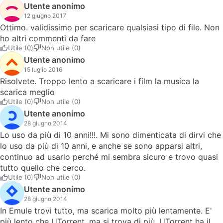
20 años que utilizo vuestro E-mule y nunca habia tenido
Utente anonimo
este problema y ademas con todos los demas sistemas de
12 giugno 2017
descargas no me allo tendre que adatarme a los
Ottimo. validissimo per scaricare qualsiasi tipo di file. Non
demas.Saludos para todos Johnny
ho altri commenti da fare
Utile (0)
Non utile (0)
Utente anonimo
15 luglio 2016
Risolvete. Troppo lento a scaricare i film la musica la
scarica meglio
Utile (0)
Non utile (0)
Utente anonimo
28 giugno 2014
Lo uso da più di 10 anni!!!. Mi sono dimenticata di dirvi che
lo uso da più di 10 anni, e anche se sono apparsi altri,
continuo ad usarlo perché mi sembra sicuro e trovo quasi
tutto quello che cerco.
Utile (0)
Non utile (0)
Utente anonimo
28 giugno 2014
In Emule trovi tutto, ma scarica molto più lentamente. E'
più lento che UTorrent, ma si trova di più. UTorrent ha il