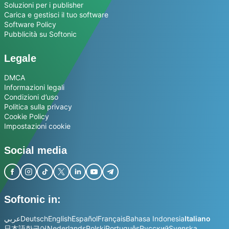
Soluzioni per i publisher
Carica e gestisci il tuo software
Software Policy
Pubblicità su Softonic
Legale
DMCA
Informazioni legali
Condizioni d’uso
Politica sulla privacy
Cookie Policy
Impostazioni cookie
Social media
Softonic in:
عربي
Deutsch
English
Español
Français
Bahasa Indonesia
Italiano
日本語
한국어
Nederlands
Polski
Português
Русский
Svenska