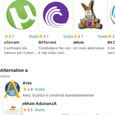
3.7
Gratis
3.7
Gratis
3.7
Gratis
3
uTorrent
BitTorrent
aMule
Bit 
Il software più
Condividere file non
Un mulo alternativo
Il m
famoso per il peer-
è mai stato così
cerc
to-peer
facile e veloce.
Alternative a
eMule
Ares
3.8
Gratis
Ares: Scarica e condividi istantaneamente!
eMule AdunanzA
3.5
Gratis