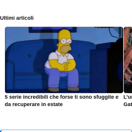
Ultimi articoli
5 serie incredibili che forse ti sono sfuggite e
L’u
da recuperare in estate
Gat