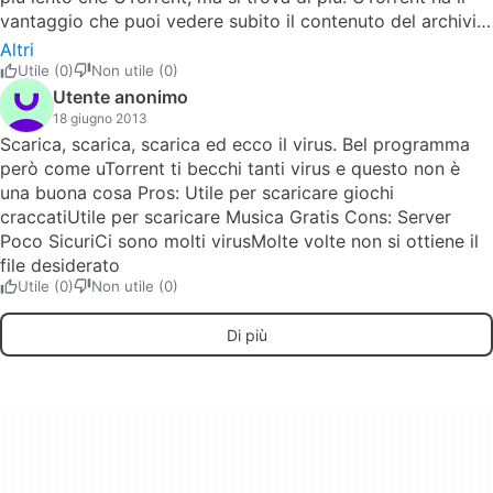
vantaggio che puoi vedere subito il contenuto del archivio,
ma se cerchi ad esempio musica che non è troppo
Altri
conosciuta o non è italiana o inglese, se non vuoi musica
Utile (0)
Non utile (0)
moderna, non trovi quasi nulla. Emule ti fa trovare quello
Utente anonimo
che vuoi, ma devi avere pazienza per scaricarlo. Rispetto
18 giugno 2013
ai virus, non lo so. Io ogni cosa che scarico, da Emule o da
Scarica, scarica, scarica ed ecco il virus. Bel programma
UTorrent, prima di aprirla, la controllo. Pros: Emule se non
però come uTorrent ti becchi tanti virus e questo non è
ho fretta è fantastico Cons: Poter vedere il contenuto
una buona cosa Pros: Utile per scaricare giochi
degli archivi subito, prima di scaricarli. A volte devo
craccatiUtile per scaricare Musica Gratis Cons: Server
aspettare ad avere il 50% per rendermi conto che non
Poco SicuriCi sono molti virusMolte volte non si ottiene il
m'interessa.Non è chiara la maniera di mettersi in contatto
file desiderato
con gli altri
Utile (0)
Non utile (0)
Di più