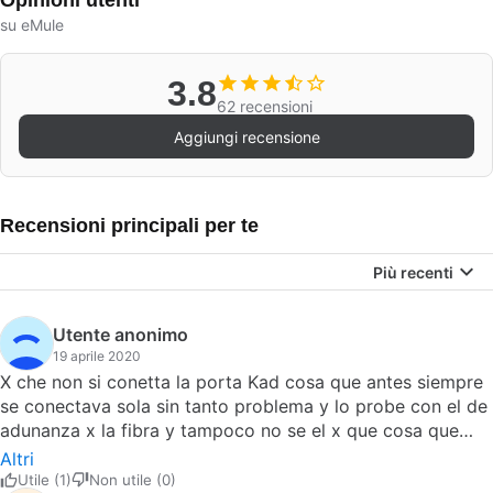
Opinioni utenti
su eMule
3.8
62 recensioni
Aggiungi recensione
Recensioni principali per te
Più recenti
Utente anonimo
19 aprile 2020
X che non si conetta la porta Kad cosa que antes siempre
se conectava sola sin tanto problema y lo probe con el de
adunanza x la fibra y tampoco no se el x que cosa que
antes nuncatenia ese problema todavia con el o,47 que lo
Altri
habia registrado y todo muchas gracias x mucho mas de
Utile (1)
Non utile (0)